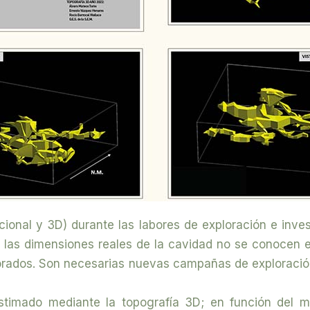
icional y 3D) durante las labores de exploración e inve
e las dimensiones reales de la cavidad no se conocen e
orados. Son necesarias nuevas campañas de exploración
stimado mediante la topografía 3D; en función del m