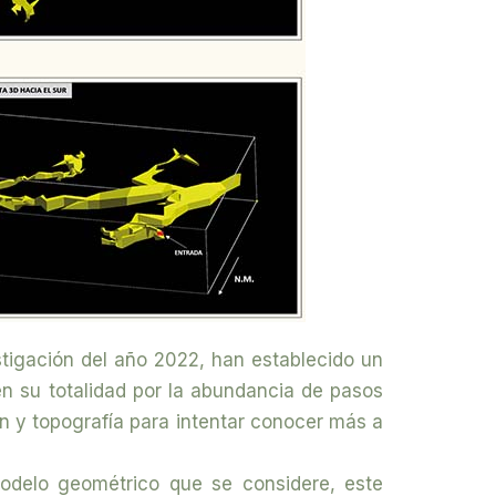
stigación del año 2022, han establecido un
n su totalidad por la abundancia de pasos
 y topografía para intentar conocer más a
odelo geométrico que se considere, este