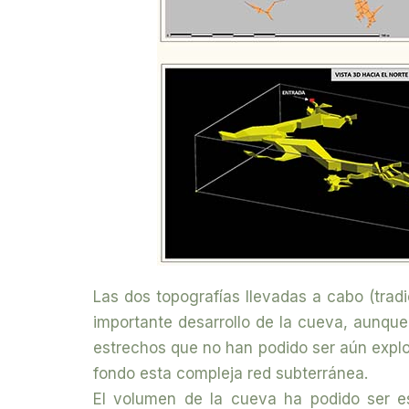
Las dos topografías llevadas a cabo (trad
importante desarrollo de la cueva, aunqu
estrechos que no han podido ser aún expl
fondo esta compleja red subterránea.
El volumen de la cueva ha podido ser e